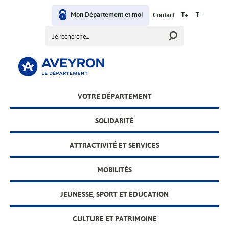
Aller
User
au
Mon Département et moi
T+
T-
Contact
contenu
Rechercher
menu
principal
Main
VOTRE DÉPARTEMENT
menu
SOLIDARITÉ
ATTRACTIVITÉ ET SERVICES
MOBILITÉS
JEUNESSE, SPORT ET EDUCATION
CULTURE ET PATRIMOINE