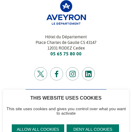
Hôtel du Département
Place Charles de Gaulle CS 43147
12031 RODEZ Cedex
05 65 75 80 00
THIS WEBSITE USES COOKIES
CONTACTEZ-NOUS
Retrouvez l’annuaire de tous nos services
This site uses cookies and gives you control over what you want
to activate
CG12
Contactez-nous
Accéder à notre
Mentions
Plan du site
ALLOW ALL COOKIES
DENY ALL COOKIES