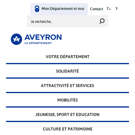
Aller
User
au
Mon Département et moi
T+
T-
Contact
contenu
Rechercher
menu
principal
Main
VOTRE DÉPARTEMENT
menu
SOLIDARITÉ
ATTRACTIVITÉ ET SERVICES
MOBILITÉS
JEUNESSE, SPORT ET EDUCATION
CULTURE ET PATRIMOINE