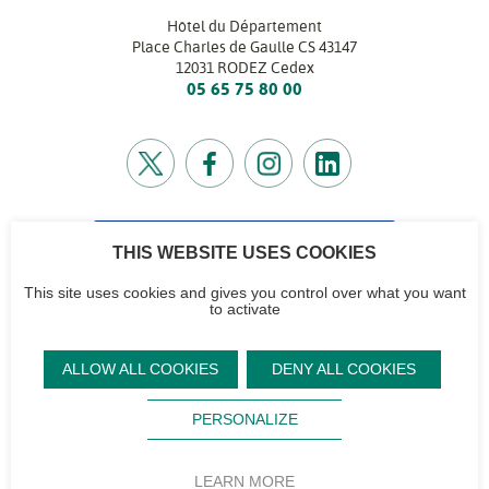
Hôtel du Département
Place Charles de Gaulle CS 43147
12031 RODEZ Cedex
05 65 75 80 00
CONTACTEZ-NOUS
THIS WEBSITE USES COOKIES
Retrouvez l’annuaire de tous nos services
This site uses cookies and gives you control over what you want
to activate
CG12
Contactez-nous
Accéder à notre
Mentions
Plan du site
ALLOW ALL COOKIES
DENY ALL COOKIES
logo et notre
légales
Signaler un
Sourd,
Footer
charte
problème sur le
Protection des
malentendant ?
PERSONALIZE
site
Aveyron
données
Flux RSS
Magazine
personnelles
Accessibilité
LEARN MORE