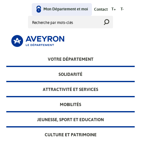
Aller
User
au
Mon Département et moi
T+
T-
Contact
contenu
Rechercher
menu
principal
Main
VOTRE DÉPARTEMENT
menu
SOLIDARITÉ
ATTRACTIVITÉ ET SERVICES
MOBILITÉS
JEUNESSE, SPORT ET EDUCATION
CULTURE ET PATRIMOINE