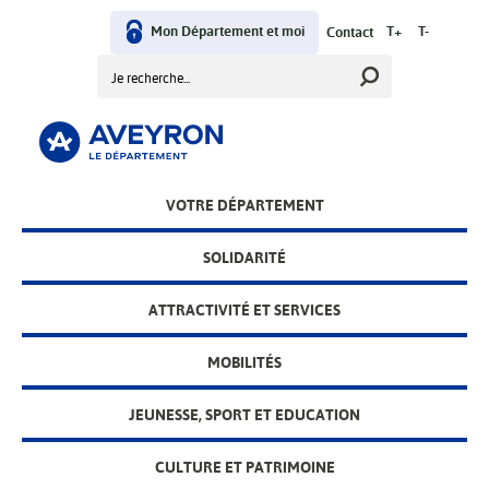
Aller
User
au
Mon Département et moi
T+
T-
Contact
contenu
Rechercher
menu
principal
Main
VOTRE DÉPARTEMENT
menu
SOLIDARITÉ
ATTRACTIVITÉ ET SERVICES
MOBILITÉS
JEUNESSE, SPORT ET EDUCATION
CULTURE ET PATRIMOINE