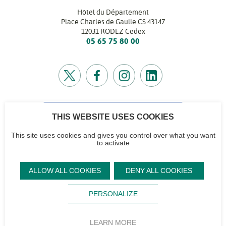
Hôtel du Département
Place Charles de Gaulle CS 43147
12031 RODEZ Cedex
05 65 75 80 00
CONTACTEZ-NOUS
THIS WEBSITE USES COOKIES
Retrouvez l’annuaire de tous nos services
This site uses cookies and gives you control over what you want
to activate
CG12
Contactez-nous
Accéder à notre
Mentions
Plan du site
ALLOW ALL COOKIES
DENY ALL COOKIES
logo et notre
légales
Signaler un
Sourd,
Footer
charte
problème sur le
Protection des
malentendant ?
PERSONALIZE
site
Aveyron
données
Flux RSS
Magazine
personnelles
Accessibilité
LEARN MORE