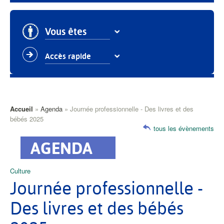
Vous êtes
Accès rapide
Fil
Accueil
Agenda
Journée professionnelle - Des livres et des
bébés 2025
d'Ariane
tous les évènements
Catégorie
Culture
principale
Journée professionnelle -
Des livres et des bébés