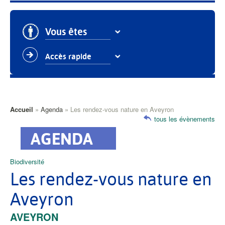
Vous êtes
Accès rapide
Fil
Accueil
Agenda
Les rendez-vous nature en Aveyron
tous les évènements
d'Ariane
Catégorie
Biodiversité
principale
Les rendez-vous nature en
Aveyron
VILLE
AVEYRON