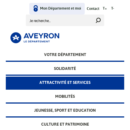
Aller
User
au
Mon Département et moi
T+
T-
Contact
contenu
Rechercher
menu
principal
Main
VOTRE DÉPARTEMENT
menu
SOLIDARITÉ
ATTRACTIVITÉ ET SERVICES
MOBILITÉS
JEUNESSE, SPORT ET EDUCATION
CULTURE ET PATRIMOINE