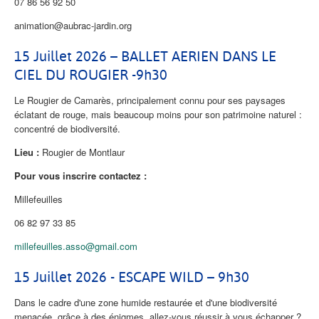
07 86 56 92 50
animation@aubrac-jardin.org
15 Juillet 2026 – BALLET AERIEN DANS LE
CIEL DU ROUGIER -9h30
Le Rougier de Camarès, principalement connu pour ses paysages
éclatant de rouge, mais beaucoup moins pour son patrimoine naturel :
concentré de biodiversité.
Lieu :
Rougier de Montlaur
Pour vous inscrire contactez :
Millefeuilles
06 82 97 33 85
millefeuilles.asso@gmail.com
15 Juillet 2026 - ESCAPE WILD – 9h30
Dans le cadre d'une zone humide restaurée et d'une biodiversité
menacée, grâce à des énigmes, allez-vous réussir à vous échapper ?