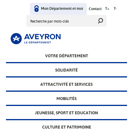
Aller
User
au
Mon Département et moi
T+
T-
Contact
contenu
Rechercher
menu
principal
Main
VOTRE DÉPARTEMENT
menu
SOLIDARITÉ
ATTRACTIVITÉ ET SERVICES
MOBILITÉS
JEUNESSE, SPORT ET EDUCATION
CULTURE ET PATRIMOINE