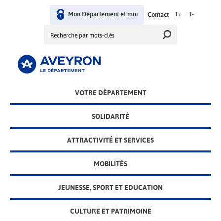
Aller
User
au
Mon Département et moi
T+
T-
Contact
contenu
Rechercher
menu
principal
Main
VOTRE DÉPARTEMENT
menu
SOLIDARITÉ
ATTRACTIVITÉ ET SERVICES
MOBILITÉS
JEUNESSE, SPORT ET EDUCATION
CULTURE ET PATRIMOINE