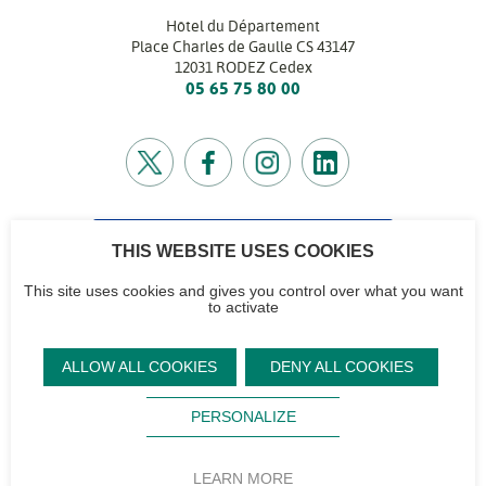
Hôtel du Département
Place Charles de Gaulle CS 43147
12031 RODEZ Cedex
05 65 75 80 00
CONTACTEZ-NOUS
THIS WEBSITE USES COOKIES
Retrouvez l’annuaire de tous nos services
This site uses cookies and gives you control over what you want
to activate
CG12
Contactez-nous
Accéder à notre
Mentions
Plan du site
ALLOW ALL COOKIES
DENY ALL COOKIES
logo et notre
légales
Signaler un
Sourd,
Footer
charte
problème sur le
Protection des
malentendant ?
PERSONALIZE
site
Aveyron
données
Flux RSS
Magazine
personnelles
Accessibilité
LEARN MORE