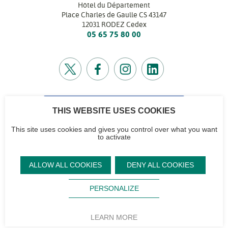
Hôtel du Département
Place Charles de Gaulle CS 43147
12031 RODEZ Cedex
05 65 75 80 00
THIS WEBSITE USES COOKIES
CONTACTEZ-NOUS
Retrouvez l’annuaire de tous nos services
This site uses cookies and gives you control over what you want
to activate
CG12
Contactez-nous
Accéder à notre
Mentions
Plan du site
ALLOW ALL COOKIES
DENY ALL COOKIES
logo et notre
légales
Signaler un
Sourd,
Footer
charte
problème sur le
Protection des
malentendant ?
PERSONALIZE
site
Aveyron
données
Flux RSS
Magazine
personnelles
Accessibilité
LEARN MORE