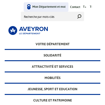
Aller
User
au
Mon Département et moi
T+
T-
Contact
contenu
Rechercher
menu
principal
Main
VOTRE DÉPARTEMENT
menu
SOLIDARITÉ
ATTRACTIVITÉ ET SERVICES
MOBILITÉS
JEUNESSE, SPORT ET EDUCATION
CULTURE ET PATRIMOINE