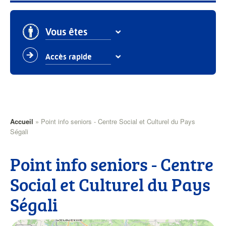
Vous êtes
Accès rapide
Fil
Accueil
Point info seniors - Centre Social et Culturel du Pays
Ségali
d'Ariane
Point info seniors - Centre
Social et Culturel du Pays
Ségali