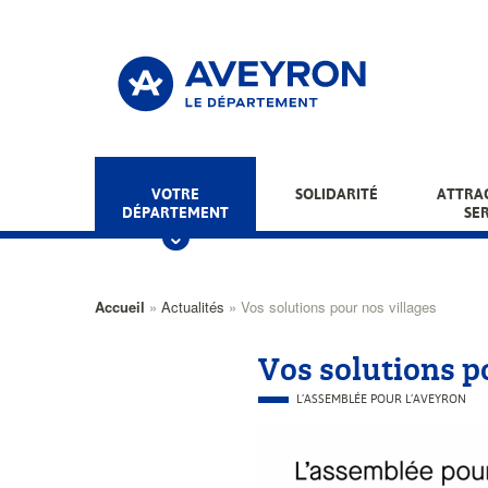
Aller
au
contenu
principal
Main
VOTRE
SOLIDARITÉ
ATTRAC
DÉPARTEMENT
SE
menu
Accueil
Actualités
Vos solutions pour nos villages
Fil
d'Ariane
Vos solutions p
CATÉGORIE
L’ASSEMBLÉE POUR L’AVEYRON
PRINCIPALE
Visuel
actualités