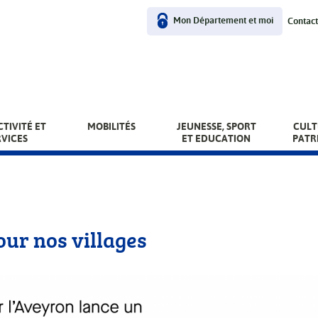
Mon Département et moi
Contact
User
menu
TIVITÉ ET
MOBILITÉS
JEUNESSE, SPORT
CULT
RVICES
ET EDUCATION
PATR
our nos villages