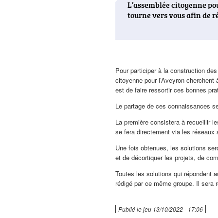
L’assemblée citoyenne pour
tourne vers vous afin de r
Corps
Pour participer à la construction de
de
citoyenne pour l’Aveyron cherchent à 
l'actualité
est de faire ressortir ces bonnes pra
Le partage de ces connaissances se 
La première consistera à recueillir l
se fera directement via les réseaux 
Une fois obtenues, les solutions ser
et de décortiquer les projets, de co
Toutes les solutions qui répondent a
rédigé par ce même groupe. Il sera 
Publié le
jeu 13/10/2022 - 17:06