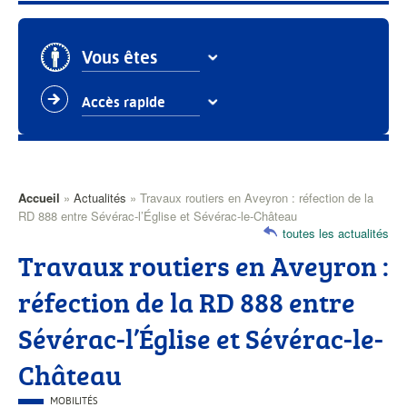
Vous êtes
Accès rapide
Accueil
Actualités
Travaux routiers en Aveyron : réfection de la
Fil
RD 888 entre Sévérac-l’Église et Sévérac-le-Château
toutes les actualités
d'Ariane
Travaux routiers en Aveyron :
réfection de la RD 888 entre
Sévérac-l’Église et Sévérac-le-
Château
CATÉGORIE
MOBILITÉS