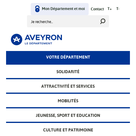
Aller
au
Mon Département et moi
T+
T-
Contact
User
contenu
Rechercher
principal
menu
VOTRE DÉPARTEMENT
Main
menu
SOLIDARITÉ
ATTRACTIVITÉ ET SERVICES
MOBILITÉS
JEUNESSE, SPORT ET EDUCATION
CULTURE ET PATRIMOINE