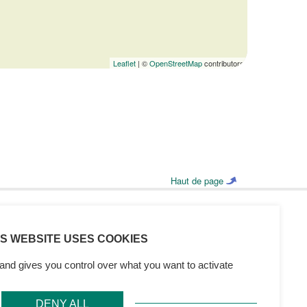
Leaflet
| ©
OpenStreetMap
contributors
Haut de page
IS WEBSITE USES COOKIES
CONTACTEZ-NOUS
Retrouvez l’annuaire de tous nos services
and gives you control over what you want to activate
DENY ALL