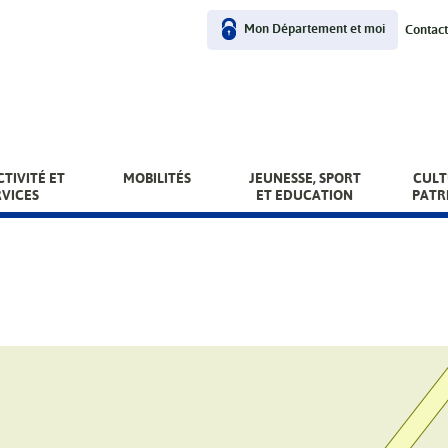
User
Mon Département et moi
Contact
menu
TIVITÉ ET
MOBILITÉS
JEUNESSE, SPORT
CULT
RVICES
ET EDUCATION
PATR