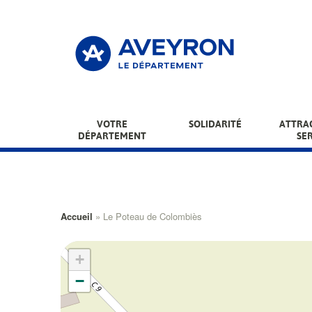
Aller
au
contenu
principal
Main
VOTRE
SOLIDARITÉ
ATTRAC
DÉPARTEMENT
SE
menu
Fil
Accueil
Le Poteau de Colombiès
d'Ariane
+
−