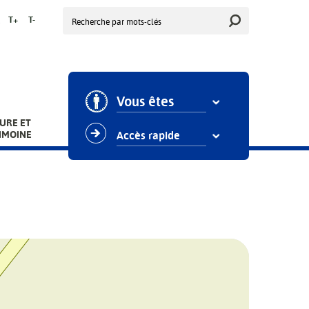
Rechercher
T+
T-
Vous êtes
URE ET
IMOINE
Accès rapide
Aire de covoiturage