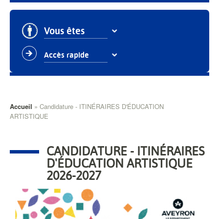
Vous êtes
Accès rapide
Fil
Accueil
Candidature - ITINÉRAIRES D'ÉDUCATION
ARTISTIQUE
d'Ariane
CANDIDATURE - ITINÉRAIRES
D'ÉDUCATION ARTISTIQUE
2026-2027