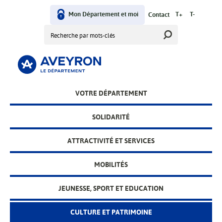
Aller
User
au
Mon Département et moi
T+
T-
Contact
contenu
Rechercher
menu
principal
Main
VOTRE DÉPARTEMENT
menu
SOLIDARITÉ
ATTRACTIVITÉ ET SERVICES
MOBILITÉS
JEUNESSE, SPORT ET EDUCATION
CULTURE ET PATRIMOINE