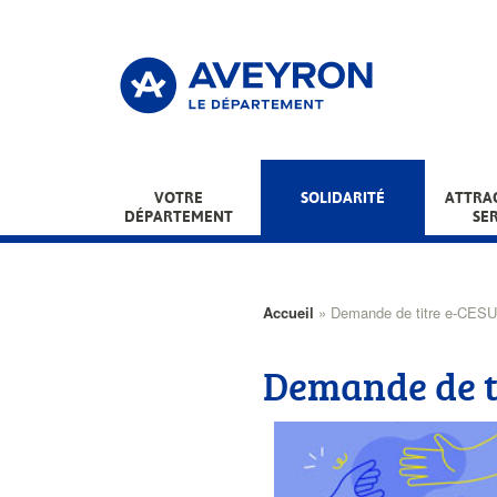
Aller
au
contenu
principal
Main
VOTRE
SOLIDARITÉ
ATTRAC
DÉPARTEMENT
SE
menu
Fil
Accueil
Demande de titre e-CES
d'Ariane
Demande de t