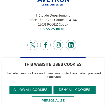
Hôtel du Département
Place Charles de Gaulle CS 43147
12031 RODEZ Cedex
05 65 75 80 00
CONTACTEZ-NOUS
THIS WEBSITE USES COOKIES
Retrouvez l’annuaire de tous nos services
This site uses cookies and gives you control over what you want
to activate
CG12
Contactez-nous
Accéder à notre
Mentions
Plan du site
ALLOW ALL COOKIES
DENY ALL COOKIES
logo et notre
légales
Signaler un
Sourd,
Footer
charte
problème sur le
Protection des
malentendant ?
PERSONALIZE
site
Aveyron
données
Flux RSS