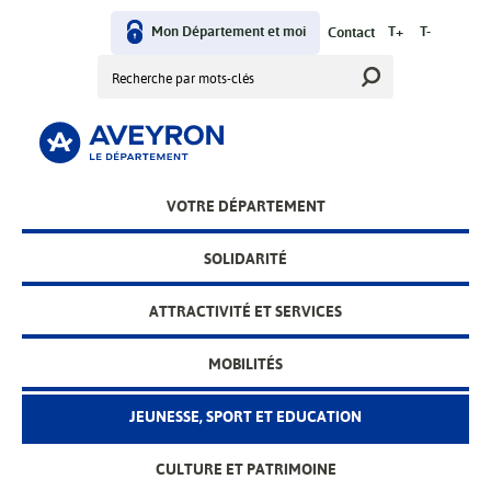
Aller
User
au
Mon Département et moi
T+
T-
Contact
contenu
Rechercher
menu
principal
Main
VOTRE DÉPARTEMENT
menu
SOLIDARITÉ
ATTRACTIVITÉ ET SERVICES
MOBILITÉS
JEUNESSE, SPORT ET EDUCATION
CULTURE ET PATRIMOINE