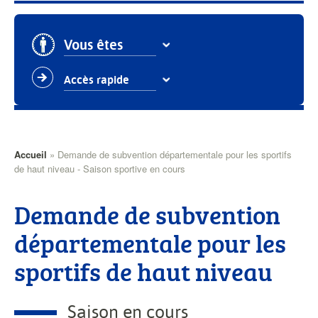
Vous êtes
Accès rapide
Fil
Accueil
Demande de subvention départementale pour les sportifs
de haut niveau - Saison sportive en cours
d'Ariane
Demande de subvention
départementale pour les
sportifs de haut niveau
Saison en cours