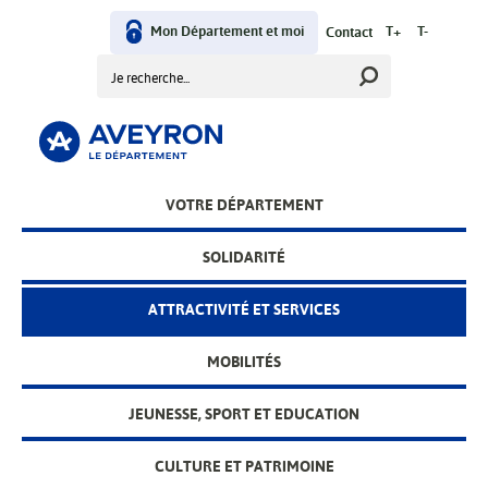
Aller
User
au
Mon Département et moi
T+
T-
Contact
contenu
Rechercher
menu
principal
Main
VOTRE DÉPARTEMENT
menu
SOLIDARITÉ
ATTRACTIVITÉ ET SERVICES
MOBILITÉS
JEUNESSE, SPORT ET EDUCATION
CULTURE ET PATRIMOINE