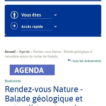
Vous êtes
Accès rapide
Fil
Accueil
Agenda
Rendez-vous Nature - Balade géologique et
naturaliste autour du rocher de Rodelle
d'Ariane
tous les évènements
Catégorie
Biodiversité
principale
Rendez-vous Nature -
Balade géologique et