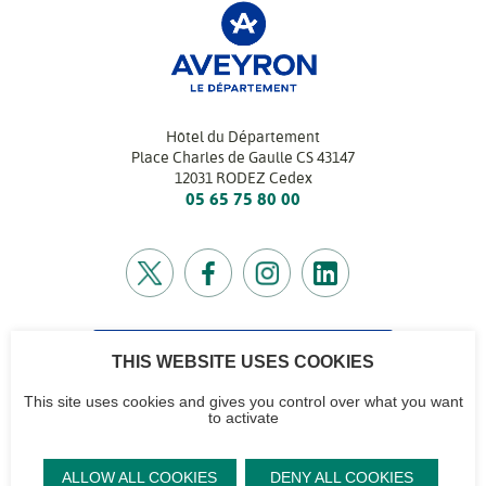
Hôtel du Département
Place Charles de Gaulle CS 43147
12031 RODEZ Cedex
05 65 75 80 00
THIS WEBSITE USES COOKIES
CONTACTEZ-NOUS
Retrouvez l’annuaire de tous nos services
This site uses cookies and gives you control over what you want
to activate
CG12
Contactez-nous
Accéder à notre
Mentions
Plan du site
ALLOW ALL COOKIES
DENY ALL COOKIES