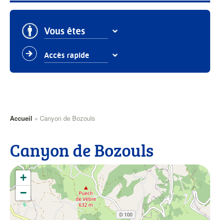
Vous êtes
Accès rapide
Fil
Accueil
Canyon de Bozouls
d'Ariane
Canyon de Bozouls
+
−