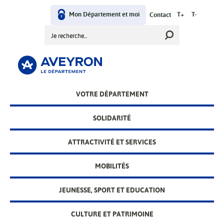
Aller
User
au
Mon Département et moi
T+
T-
Contact
contenu
Rechercher
menu
principal
Main
VOTRE DÉPARTEMENT
menu
SOLIDARITÉ
ATTRACTIVITÉ ET SERVICES
MOBILITÉS
JEUNESSE, SPORT ET EDUCATION
CULTURE ET PATRIMOINE