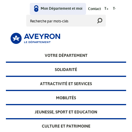
Aller
User
au
Mon Département et moi
T+
T-
Contact
contenu
Rechercher
menu
principal
Main
VOTRE DÉPARTEMENT
menu
SOLIDARITÉ
ATTRACTIVITÉ ET SERVICES
MOBILITÉS
JEUNESSE, SPORT ET EDUCATION
CULTURE ET PATRIMOINE