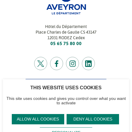
Hôtel du Département
Place Charles de Gaulle CS 43147
12031 RODEZ Cedex
05 65 75 80 00
THIS WEBSITE USES COOKIES
CONTACTEZ-NOUS
Retrouvez l’annuaire de tous nos services
This site uses cookies and gives you control over what you want
to activate
CG12
Contactez-nous
Accéder à notre
Mentions
Plan du site
ALLOW ALL COOKIES
DENY ALL COOKIES
logo et notre
légales
Signaler un
Sourd,
charte
problème sur le
Protection des
malentendant ?