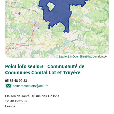
Leaflet
| ©
OpenStreetMap
contributors
Point info seniors - Communauté de
Communes Comtal Lot et Truyère
05 65 48 92 83
pointinfoseniors@3clt.fr
Maison de santé, 10 rue des Grillons
12340
Bozouls
France