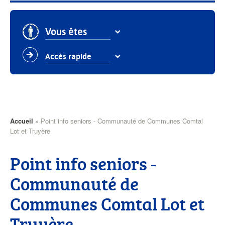
Vous êtes
Accès rapide
Fil
Accueil
Point info seniors - Communauté de Communes Comtal
Lot et Truyère
d'Ariane
Point info seniors -
Communauté de
Communes Comtal Lot et
Truyère