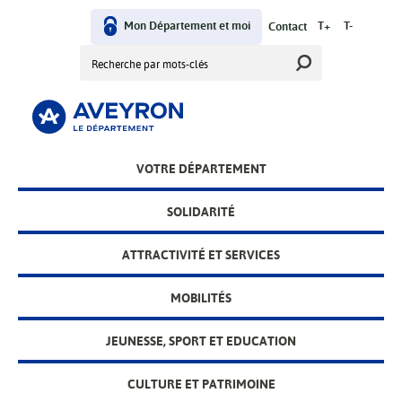
Aller
User
au
Mon Département et moi
T+
T-
Contact
contenu
Rechercher
menu
principal
Main
VOTRE DÉPARTEMENT
menu
SOLIDARITÉ
ATTRACTIVITÉ ET SERVICES
MOBILITÉS
JEUNESSE, SPORT ET EDUCATION
CULTURE ET PATRIMOINE