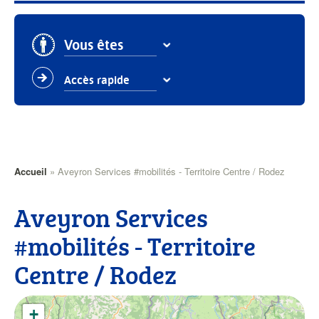
Vous êtes
Accès rapide
Fil
Accueil
Aveyron Services #mobilités - Territoire Centre / Rodez
d'Ariane
Aveyron Services
#mobilités - Territoire
Centre / Rodez
+