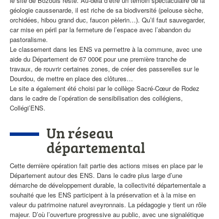
le site de Bozouls reste. Au-delà d’être un témoin spectaculaire de la
géologie caussenarde, il est riche de sa biodiversité (pelouse sèche,
orchidées, hibou grand duc, faucon pèlerin…). Qu’il faut sauvegarder,
car mise en péril par la fermeture de l’espace avec l’abandon du
pastoralisme.
Le classement dans les ENS va permettre à la commune, avec une
aide du Département de 67 000€ pour une première tranche de
travaux, de rouvrir certaines zones, de créer des passerelles sur le
Dourdou, de mettre en place des clôtures…
Le site a également été choisi par le collège Sacré-Cœur de Rodez
dans le cadre de l’opération de sensibilisation des collégiens,
Collégi’ENS.
Un réseau
départemental
Cette dernière opération fait partie des actions mises en place par le
Département autour des ENS. Dans le cadre plus large d’une
démarche de développement durable, la collectivité départementale a
souhaité que les ENS participent à la préservation et à la mise en
valeur du patrimoine naturel aveyronnais. La pédagogie y tient un rôle
majeur. D’où l’ouverture progressive au public, avec une signalétique