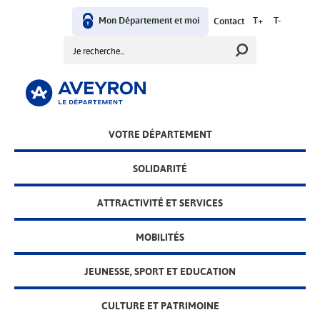
Aller
au
Mon Département et moi
T+
T-
Contact
User
contenu
Rechercher
principal
menu
VOTRE DÉPARTEMENT
Main
menu
SOLIDARITÉ
ATTRACTIVITÉ ET SERVICES
MOBILITÉS
JEUNESSE, SPORT ET EDUCATION
CULTURE ET PATRIMOINE