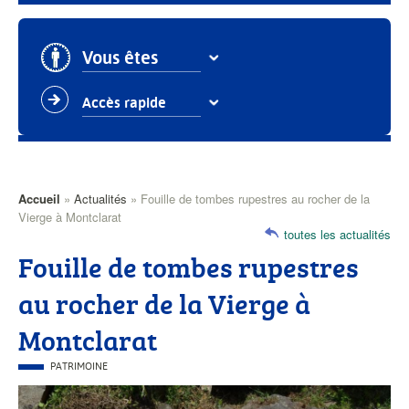
Vous êtes
Accès rapide
Accueil
Actualités
Fouille de tombes rupestres au rocher de la
Fil
Vierge à Montclarat
toutes les actualités
d'Ariane
Fouille de tombes rupestres
au rocher de la Vierge à
Montclarat
CATÉGORIE
PATRIMOINE
PRINCIPALE
Visuel