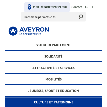
Aller
au
Mon Département et moi
T+
T-
Contact
User
contenu
Rechercher
principal
menu
VOTRE DÉPARTEMENT
Main
menu
SOLIDARITÉ
ATTRACTIVITÉ ET SERVICES
MOBILITÉS
JEUNESSE, SPORT ET EDUCATION
CULTURE ET PATRIMOINE