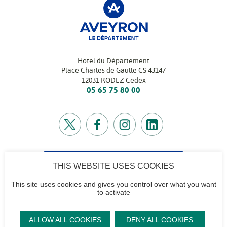
Hôtel du Département
Place Charles de Gaulle CS 43147
12031 RODEZ Cedex
05 65 75 80 00
CONTACTEZ-NOUS
THIS WEBSITE USES COOKIES
Retrouvez l’annuaire de tous nos services
This site uses cookies and gives you control over what you want
to activate
Contactez-nous
Accéder à notre
Mentions
Plan du site
ALLOW ALL COOKIES
DENY ALL COOKIES
logo et notre
légales