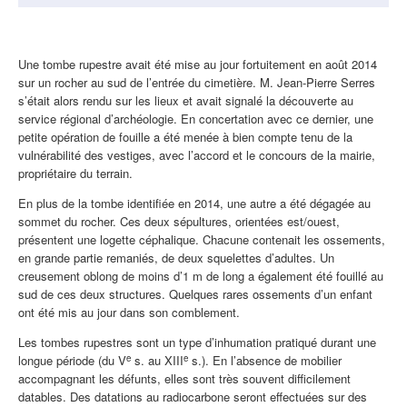
Corps
Une tombe rupestre avait été mise au jour fortuitement en août 2014
de
sur un rocher au sud de l’entrée du cimetière. M. Jean-Pierre Serres
l'actualité
s’était alors rendu sur les lieux et avait signalé la découverte au
service régional d’archéologie. En concertation avec ce dernier, une
petite opération de fouille a été menée à bien compte tenu de la
vulnérabilité des vestiges, avec l’accord et le concours de la mairie,
propriétaire du terrain.
En plus de la tombe identifiée en 2014, une autre a été dégagée au
sommet du rocher. Ces deux sépultures, orientées est/ouest,
présentent une logette céphalique. Chacune contenait les ossements,
en grande partie remaniés, de deux squelettes d’adultes. Un
creusement oblong de moins d’1 m de long a également été fouillé au
sud de ces deux structures. Quelques rares ossements d’un enfant
ont été mis au jour dans son comblement.
Les tombes rupestres sont un type d’inhumation pratiqué durant une
e
e
longue période (du V
s. au XIII
s.). En l’absence de mobilier
accompagnant les défunts, elles sont très souvent difficilement
datables. Des datations au radiocarbone seront effectuées sur des