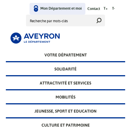
Aller
User
au
Mon Département et moi
T+
T-
Contact
contenu
Rechercher
menu
principal
Main
VOTRE DÉPARTEMENT
menu
SOLIDARITÉ
ATTRACTIVITÉ ET SERVICES
MOBILITÉS
JEUNESSE, SPORT ET EDUCATION
CULTURE ET PATRIMOINE