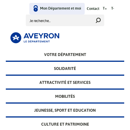
Aller
User
au
Mon Département et moi
T+
T-
Contact
contenu
Rechercher
menu
principal
Main
VOTRE DÉPARTEMENT
menu
SOLIDARITÉ
ATTRACTIVITÉ ET SERVICES
MOBILITÉS
JEUNESSE, SPORT ET EDUCATION
CULTURE ET PATRIMOINE