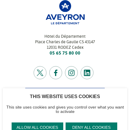
Hôtel du Département
Place Charles de Gaulle CS 43147
12031 RODEZ Cedex
05 65 75 80 00
THIS WEBSITE USES COOKIES
CONTACTEZ-NOUS
Retrouvez l’annuaire de tous nos services
This site uses cookies and gives you control over what you want
to activate
CG12
Contactez-nous
Accéder à notre
Mentions
Plan du site
ALLOW ALL COOKIES
DENY ALL COOKIES