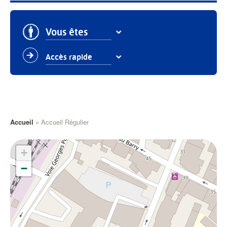
Vous êtes
Accès rapide
Fil
Accueil
Accueil Régulier
d'Ariane
+
Établissements d'accueil petite enfance
−