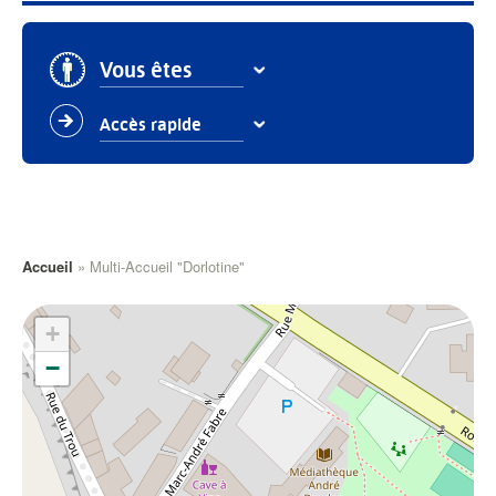
Vous êtes
Accès rapide
Fil
Accueil
Multi-Accueil "Dorlotine"
d'Ariane
+
Établissements d'accueil petite enfance
−