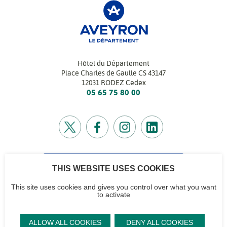
Hôtel du Département
Place Charles de Gaulle CS 43147
12031 RODEZ Cedex
05 65 75 80 00
THIS WEBSITE USES COOKIES
CONTACTEZ-NOUS
Retrouvez l’annuaire de tous nos services
This site uses cookies and gives you control over what you want
to activate
CG12
Contactez-nous
Accéder à notre
Mentions
Plan du site
ALLOW ALL COOKIES
DENY ALL COOKIES