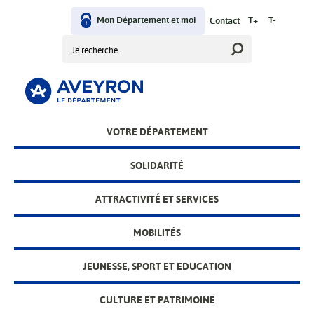
Aller
User
au
Mon Département et moi
T+
T-
Contact
contenu
Rechercher
menu
principal
Main
VOTRE DÉPARTEMENT
menu
SOLIDARITÉ
ATTRACTIVITÉ ET SERVICES
MOBILITÉS
JEUNESSE, SPORT ET EDUCATION
CULTURE ET PATRIMOINE