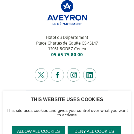
Hôtel du Département
Place Charles de Gaulle CS 43147
12031 RODEZ Cedex
05 65 75 80 00
THIS WEBSITE USES COOKIES
CONTACTEZ-NOUS
Retrouvez l’annuaire de tous nos services
This site uses cookies and gives you control over what you want
to activate
CG12
Contactez-nous
Accéder à notre
Mentions
Plan du site
ALLOW ALL COOKIES
DENY ALL COOKIES