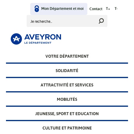
Aller
User
au
Mon Département et moi
T+
T-
Contact
contenu
Rechercher
menu
principal
Main
VOTRE DÉPARTEMENT
menu
SOLIDARITÉ
ATTRACTIVITÉ ET SERVICES
MOBILITÉS
JEUNESSE, SPORT ET EDUCATION
CULTURE ET PATRIMOINE