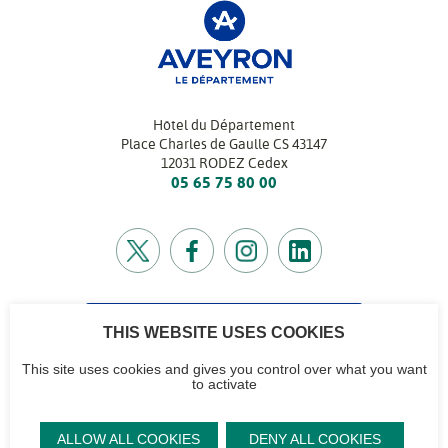
Hôtel du Département
Place Charles de Gaulle CS 43147
12031 RODEZ Cedex
05 65 75 80 00
THIS WEBSITE USES COOKIES
CONTACTEZ-NOUS
Retrouvez l’annuaire de tous nos services
This site uses cookies and gives you control over what you want
to activate
CG12
Contactez-nous
Accéder à notre
Mentions
Plan du site
ALLOW ALL COOKIES
DENY ALL COOKIES