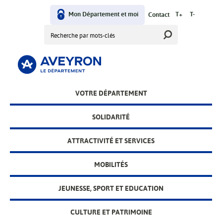
Aller
User
au
Mon Département et moi
T+
T-
Contact
contenu
Rechercher
menu
principal
Main
VOTRE DÉPARTEMENT
menu
SOLIDARITÉ
ATTRACTIVITÉ ET SERVICES
MOBILITÉS
JEUNESSE, SPORT ET EDUCATION
CULTURE ET PATRIMOINE