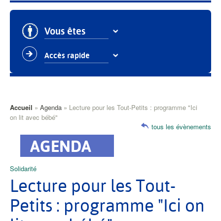
Vous êtes
Accès rapide
Fil
Accueil
Agenda
Lecture pour les Tout-Petits : programme "Ici
on lit avec bébé"
d'Ariane
tous les évènements
Catégorie
Solidarité
principale
Lecture pour les Tout-
Petits : programme "Ici on