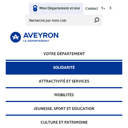
Aller
User
au
Mon Département et moi
T+
T-
Contact
contenu
Rechercher
menu
principal
Main
VOTRE DÉPARTEMENT
menu
SOLIDARITÉ
ATTRACTIVITÉ ET SERVICES
MOBILITÉS
JEUNESSE, SPORT ET EDUCATION
CULTURE ET PATRIMOINE