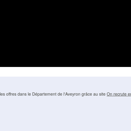
es offres dans le Département de l'Aveyron grâce au site
On recrute e