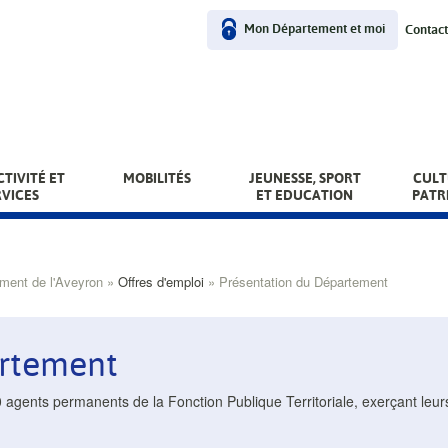
User
Mon Département et moi
Contact
menu
TIVITÉ ET
MOBILITÉS
JEUNESSE, SPORT
CULT
RVICES
ET EDUCATION
PATR
ement de l'Aveyron
Offres d'emploi
Présentation du Département
artement
agents permanents de la Fonction Publique Territoriale, exerçant leur