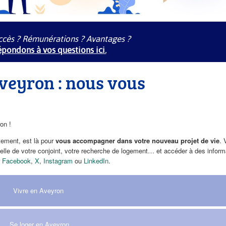
ccès ? Rémunérations ? Avantages ?
pondons à vos questions ici.
Aveyron : nous vous
on !
tement, est là pour
vous accompagner dans votre nouveau projet de vie
. 
celle de votre conjoint, votre recherche de logement… et accéder à des inform
r
Facebook
,
X
,
Instagram
ou
LinkedIn
.
Vivre en Aveyron
Se loger en Aveyron