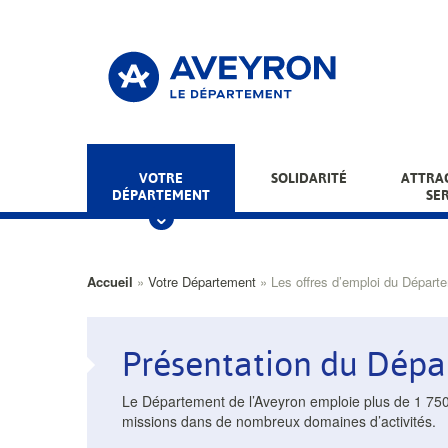
Aller
au
contenu
principal
Main
VOTRE
SOLIDARITÉ
ATTRAC
DÉPARTEMENT
SE
menu
Fil
Accueil
Votre Département
Les offres d’emploi du Départ
d'Ariane
Présentation du Dép
Le Département de l’Aveyron emploie plus de 1 750 
missions dans de nombreux domaines d’activités.