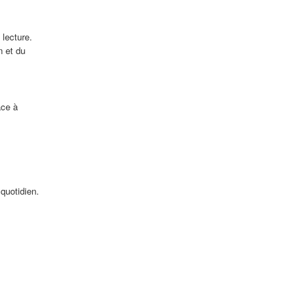
 lecture.
n et du
âce à
quotidien.