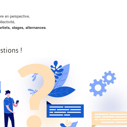
re en perspective,
lectivité,
tiels, stages, alternances
.
tions !